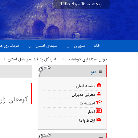
پنجشنبه 15 مرداد 1405
نسخه آزمایشی
خانه
مدیران
سیمای استان
فرمانداری ها
پرتال استانداری کرمانشاه
اداره کل پدافند غیر عامل استان
منو
صفحه اصلی
معرفی مدیرکل
کرمعلی زار
اطلاعیه ها
اخبار
ارتباط با ما