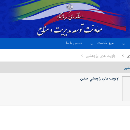
میز خدمت
تماس با ما
ری
اولویت های پژوهشی
هشی
اولويت هاي پژوهشي استان