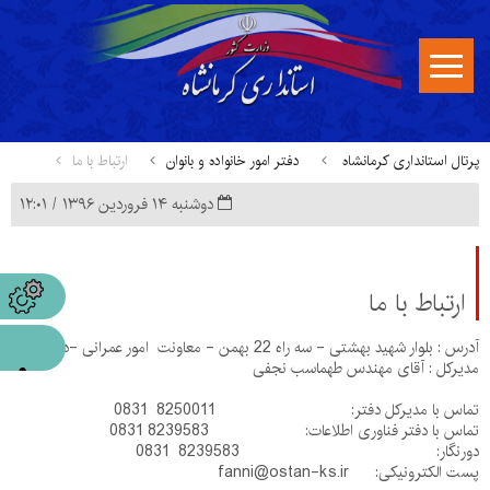
پرتال استانداری کرمانشاه
دفتر امور خانواده و بانوان
ارتباط با ما
دوشنبه ۱۴ فروردین ۱۳۹۶ / ۱۲:۰۱
ارتباط با ما
آدرس : بلوار شهید بهشتی - سه راه 22 بهمن - معاونت امور عمرانی -دفتر فنی
مدیرکل : آقای مهندس طهماسب نجفی
تماس با مدیرکل دفتر: 8250011 0831
تماس با دفتر فناوری اطلاعات: 0831 8239583
دورنگار: 8239583 0831
پست الکترونیکی: fanni@ostan-ks.ir