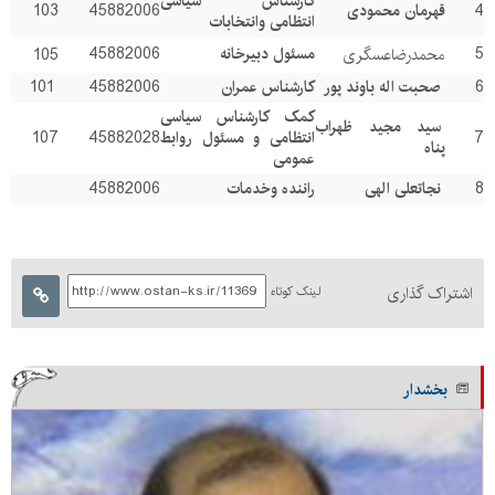
کارشناس سیاسی
4
قهرمان محمودی
45882006
103
انتظامی وانتخابات
5
مسئول دبیرخانه
45882006
محمدرضاعسگری
105
6
صحبت اله باوند پور
کارشناس عمران
45882006
101
کمک کارشناس سیاسی
سید مجید ظهراب
7
انتظامی و مسئول روابط
45882028
107
پناه
عمومی
8
نجاتعلی الهی
راننده وخدمات
45882006
اشتراک گذاری
لینک کوتاه
بخشدار