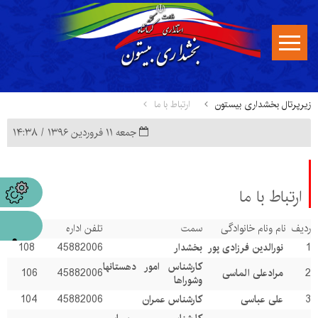
زیرپرتال بخشداری بیستون
ارتباط با ما
جمعه ۱۱ فروردین ۱۳۹۶ / ۱۴:۳۸
ارتباط با ما
ردیف
نام ونام خانوادگی
سمت
تلفن اداره
داخلی
1
نورالدین فرزادی پور
بخشدار
45882006
108
کارشناس امور دهستانها
2
مرادعلی الماسی
45882006
106
وشوراها
3
علی عباسی
کارشناس عمران
45882006
104