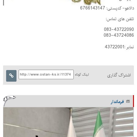
دالاهو- کدپستی: 6766143147
تلفن های تماس:
083-43722090
083-43724086
نمابر :43722001
اشتراک گذاری
لینک کوتاه
فرماندار