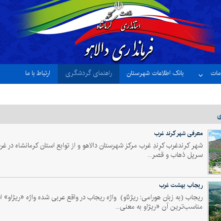
ات
بانک اطلاعات شهرستان
راهنمای گردشگری
ارتباط با ما
ی
معرفی شهر کرند غرب
شهر کرندغرب کرِندِ غرب مرکز شهرستان دالاهو و از توابع استان کرمانشاه در غرب
سرپل ذهاب و قصر...
ریجاب بهشت غرب
ریجاب (به زبان هورامی: ریژئاو) واژه ریجاب در واقع عربی شده واژه «ریژاو» 
مناسب‌ترین آن «ریژاو به معنی...