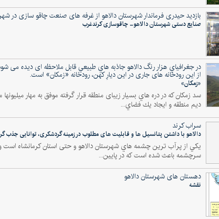
بازدید حیدری فرماندار شهرستان دالاهو از غرفه های صنعت چاقو سازی در شهر
صنایع دستی شهرستان دالاهو- چاقوسازی کرندغرب
در جغرافياي هزار رنگ دالاهو جاذبه هاي طبيعي قابل ملاحظه ای دیده می شود ک
از این رودخانه های جاری در این دیارِ کهن، رودخانه «زمکان» است.
«زمکان»
سد زمکان که در دره هاي بسيار زيبای منطقه قرار گرفته موفق به مهار ميليون
ديم منطقه و ايجاد يك فضاي...
سراب کرند
دالاهو با داشتن پتانسیل ها و قابلیت های مطلوب در زمینه گردشکری، توانایی جذب گردش
يكي از پرآب ترين چشمه هاي شهرستان دالاهو و حتی استان کرمانشاه است و د
سرچشمه باعث شده است كه در پایین...
دهستان های شهرستان دالاهو
نقشه