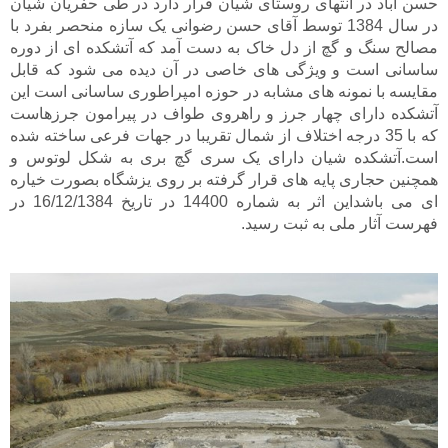
حسن آباد در انتهای روستای شيان قرار دارد در طی حفريان شيان
در سال 1384 توسط آقای حسن رضوانی يک سازه منحصر بفرد با
مصالح سنگ و گچ از دل خاک به دست آمد که آتشکده ای از دوره
ساسانی است و ويژگی های خاصی در آن ديده می شود که قابل
مقايسه با نمونه های مشابه در حوزه امپراطوری ساسانی است اين
آتشکده دارای چهار جرز و راهروی طواف در پيرامون جرزهاست
که با 35 درجه اختلاف از شمال تقريبا در جهات فرعی ساخته شده
است.آتشکده شيان دارای يک سری گچ بری به شکل لوتوس و
همچنين حجاری پايه های قرار گرفته بر روی يزشگاه بصورت خياره
ای می باشداين اثر به شماره 14400 در تاريخ 16/12/1384 در
فهرست آثار ملی به ثبت رسيد.