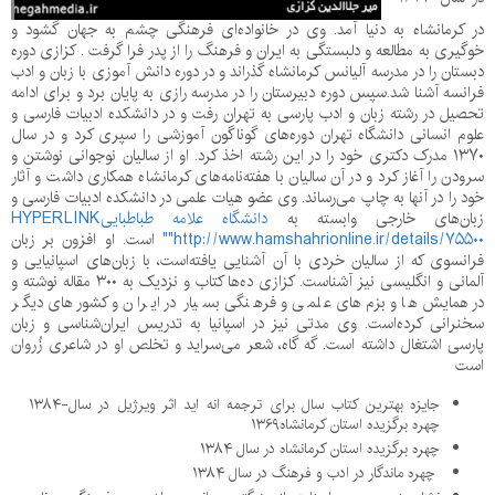
در کرمانشاه به دنیا آمد. وی در خانواده‌ای فرهنگی چشم به جهان گشود و
خوگیری به مطالعه و دلبستگی به ایران و فرهنگ را از پدر فرا گرفت . کزازی دوره
دبستان را در مدرسه آلیانس کرمانشاه گذراند و در دوره دانش آموزی با زبان و ادب
فرانسه آشنا شد.سپس دوره دبیرستان را در مدرسه رازی به پایان برد و برای ادامه
تحصیل در رشته زبان و ادب پارسی به تهران رفت و در دانشکده ادبیات فارسی و
علوم انسانی دانشگاه تهران دوره‌های گوناگون آموزشی را سپری کرد و در سال
۱۳۷۰ مدرک دکتری خود را در این رشته اخذ کرد. او از سالیان نوجوانی نوشتن و
سرودن را آغاز کرد و در آن سالیان با هفته‌نامه‌های کرمانشاه همکاری داشت و آثار
خود را در آنها به چاپ می‌رساند. وی عضو هیات علمی در دانشکده ادبیات فارسی و
زبان‌های خارجی وابسته به
دانشگاه علامه طباطبایی
HYPERLINK
"http://www.hamshahrionline.ir/details/۷۵۵۰۰"
است
.
او افزون بر زبان
فرانسوی که از سالیان خردی با آن آشنایی یافته‌است، با زبان‌های اسپانیایی و
آلمانی و انگلیسی نیز آشناست. کزازی ده‌ها کتاب و نزدیک به
۳۰۰
مقاله نوشته و
در همایش‌ها و بزم‌های علمی و فرهنگی بسیار در ایران و کشورهای دیگر
سخنرانی کرده‌است. وی مدتی نیز در اسپانیا به تدریس ایران‌شناسی و زبان
پارسی اشتغال داشته ‌است. گه گاه، شعر می‌سراید و تخلص او در شاعری زُروان
است
جایزه بهترین کتاب سال برای ترجمه انه اید اثر ویرژیل در سال-۱۳۸۴
چهره برگزیده استان کرمانشاه
۱۳۶۹
چهره برگزیده استان کرمانشاه در سال
۱۳۸۴
چهره ماندگار در ادب و فرهنگ در سال
۱۳۸۴