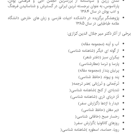
نشان زرین و سپاسنامه از بزرگترین انجمن ادبی و فرهنگی یونان،
پارناسوس، به عنوان برجسته ترین ایرانی در گسترش و شناسانیدن فرهنگ
و ادب یونان در سال
۱۳۸۴
پژوهشگر برگزیده در دانشکده ادبیات فارسی و زبان های خارجی دانشگاه
علامه طباطبایی در سال
۱۳۸۵
برخی از آثار دکتر میر جلال الدین کزازی
:
آب و آینه (مجموعه مقاله)
از گونه ای دیگر (شاهنامه شناسی)
بیکران سبز (دفتر شعر)
پارسا و ترسا (عطارشناسی)
پرنیان پندار (مجموعه مقاله)
پند و پیوند (حافظ شناسی)
تَرجُمانی و تَرزَبانی
)
هنر ترجمه
(
تندبادی از کنج
)
شاهنامه شناسی
(
دُرّ دریای دَری (شاهنامه شناسی)
دیدار با اژدها (گزارش سفر)
دیر مغان (حافظ شناسی)
رخسار صبح (خاقانی شناسی
(
روزهای کاتالونیا
)
گزارش سفر
(
رویا، حماسه، اسطوره
)
شاهنامه شناسی
(