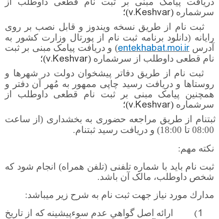
دریافت پیامک مبنی بر ثبت نام قطعی داوطلب از
v.Keshvar
سرشماره
(
)؛
ثبت نام از طریق نسخه ویندوز و قابل نصب بر روی
رایانه
(دانلود برنامه ثبت
نام از پورتال وزارت کشور به
entekhabat.moi.ir
آدرس
) و دریافت پیامک مبنی بر ثبت
v.Keshvar
نام قطعی داوطلب از سرشماره
(
)؛
ثبت نام از طریق دفاتر پيشخوان دولت
در شهرها و
روستاها
و دریافت رسید چاپی ممهور به مُهر آن دفتر و
همچنین پیامک مبنی بر ثبت نام قطعی داوطلب از
v.Keshvar
سرشماره
(
)؛
ثبت­نام از طریق مراجعه حضوری به بخشداری (از ساعت
08:00 تا 18:00) و دریافت رسید ثبت­نام.
نکته مهم:
ثبت نام باید با شماره تلفنی (تلفن همراه) انجام شود که
شخص داوطلب، مالک آن باشد.
مدارك مورد نياز جهت ثبت نام به شرح زير مي­باشد:
1)
ارائه اصل گواهي عدم سوءپيشينه كه از تاريخ