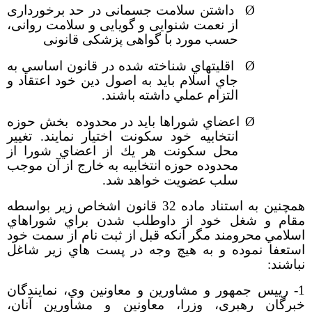
Ø
داشتن سلامت جسمانی در حد برخورداری
از نعمت شنوایی و گویایی و سلامت روانی،
حسب مورد با گواهی پزشکی قانونی
Ø
اقليت­هاي شناخته شده در قانون اساسي به
جاي اسلام بايد به اصول دين خود اعتقاد و
التزام عملي داشته باشند.
Ø
اعضاي شوراها بايد در محدوده بخش حوزه
انتخابيه خود سكونت اختيار نمايند. تغيير
محل سكونت هر يك از اعضاي شورا از
محدوده حوزه انتخابيه به خارج از آن موجب
سلب عضويت خواهد شد.
همچنين به استناد ماده 32 قانون اشخاص زير بواسطه
مقام و شغل خود از داوطلب شدن براي شوراهاي
اسلامي محرومند مگر آنكه قبل از ثبت نام از سمت خود
استعفا نموده و به هيچ وجه در پست هاي زير شاغل
نباشند:
1
- رييس جمهور و مشاورين و معاونين وي، نمایندگان
خبرگان رهبری، وزرا، معاونين و مشاورين آنان،