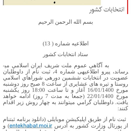
انتخابات كشور
بسم الله الرحمن الرحيم
اطلاعيه شماره ( 13)
ستاد انتخابات كشور
به آگاهي عموم ملت شريف ايران اسلامي مي­
رساند، پیرو اطلاعیه­ی شماره 4، ثبت نام از داوطلبان
عضویت در انتخابات ششمين دوره­ی شوراهاي اسلامي
روستا و تیره های عشایری از ساعت 8 صبح روز دوشنبه
مورخ 16/01/1400 آغاز و تا ساعت 18:00 روز یکشنبه
مورخ 22/01/1400 (جمعا به مدت 7 روز) ادامه خواهد
يافت. داوطلبان گرامي مي­توانند به چهار روش زیر اقدام
کنند:
ثبت نام از طریق اپلیکیشن موبایلی
(دانلود برنامه ثبت­نام
entekhabat.moi.ir
از پورتال وزارت کشور به
آدرس
) و