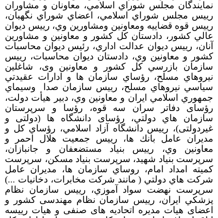
نمايندگان مجلس شوراي اسلامي، معاونان و مشاوران
رییس مجلس شوراي اسلامي، اعضاي شوراي نگهبان،
رييس قوه قضاييه ومعاونين ومشاورين وي، رييس ديوان
عالي كشور، دادستان كل كشور و معاونين و مشاورين
آنان، رييس ديوان عدالت اداري، رئیس دیوان محاسبات
کشور و معاونين وي، دادستان ديوان محاسبات، رييس
سازمان بازرسي كل كشور و معاونین وی، شاغلين
نيروهاي مسلح، رؤساي سازمان ها و ادارات عقيدتي
سياسي نيروهاي مسلح، رييس سازمان صدا
وسيماي
جمهوري اسلامي ايران و معاونين وي، دبیر هیأت دولت،
رؤسای دفاتر سران سه قوه، رؤسا و سرپرستان
سازمان هاي دولتي، رؤسای دانشگاه ها (دولتی و
غیردولتی)، رييس دانشگاه آزاد اسلامي، رؤساي كل و
مديران عامل بانك ها، رييس جمعيت هلال احمر و
معاونين وي، رييس بنياد مستضعفان و جانبازان،
سرپرست بنياد شهيد، سرپرست بنياد مسكن، سرپرست
كميته امداد امام، روساي سازمان ها، مديران عامل
شركت هاي دولتي ( مانند شركت مخابرات، دخانيات ...)
سرپرست نهضت سواد آموزي، رييس سازمان نظام
پزشكي ايران، رييس سازمان نظام مهندسی کشور و
اعضای هیات مدیره اتحادیه های صنفی و هیات رییسه