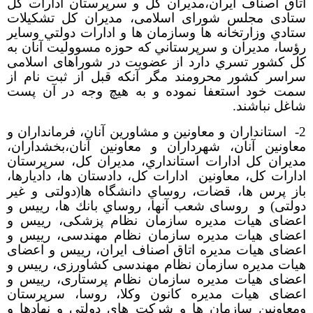
اتاق اصناف ایران،مدیران کل و سرپرستان ادارات کل
ستادی مجلس شورای اسلامی، مديران كل تشكيلات
ستادي وزارتخانه ها وسازمان ها و ادارات دولتي وساير
رؤسا، مديران و سرپرستاني كه حوزه مسووليت آنان به
كل كشور تسري دارد از عضویت در شوراهای اسلامی
سراسر کشور محرومند مگر آنکه قبل از ثبت نام از
سمت خود استعفا نموده و به هیچ وجه در آن پست
شاغل نباشند.
2-
استانداران و معاونين و مشاورين آنان، فرمانداران و
معاونين آنان، شهرداران و معاونین آنان،بخشداران،
مديران كل ادارات استانداري، مديران كل، سرپرستان
ادارات كل، معاونين
ادارات كل، دادستان ها، داديارها،
باز پرس ها، قضات، روساي دانشگاه ها(دولتی و غیر
دولتی) و روسای شعب آنها، روساي بانك ها، رییس و
اعضای هیات مدیره سازمان نظام پزشکی، رییس و
اعضای هیات مدیره سازمان نظام مهندسی، رییس و
اعضای هیات مدیره اتاق اصناف ایران، رییس و اعضای
هیات مدیره سازمان نظام مهندسی کشاورزی، رییس و
اعضای هیات مدیره سازمان نظام پرستاری، رییس و
اعضای هیات مدیره کانون وکلا، روسا، سرپرستان
ومعاونين سازمان ها و شركت هاي دولتي و نهادها و