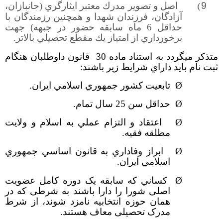
9)
اصل و تصوير مدرك معتبر ايثارگري (جانبازان،
آزادگان، فرزندان شهدا و همچنین رزمندگان با
حداقل 6 ماه سابقه حضور در جبهه) جهت
برخورداري از امتياز يك مقطع تحصيلي بالاتر.
متذكر مي­گردد
به استناد ماده 30 قانون داوطلبان هنگام
ثبت نام بايد داراي شرايط زير باشند:
Ø
تابعيت كشور جمهوري اسلامي ايران.
Ø
حداقل سن 25 سال تمام.
Ø
اعتقاد و التزام عملي به اسلام و ولايت
مطلقه فقيه.
Ø
ابراز وفاداري به قانون اساسي جمهوري
اسلامي ايران.
Ø
كساني كه سابقه یک دوره کامل عضویت
اصلی شورا را دارا باشند به شرطی که در
همان حوزه انتخابیه نامزد شوند، از شرط
مدرک تحصیلی معاف هستند.