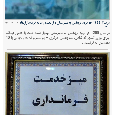
در سال 1368 جوانرود از بخش به شهرستان و از بخشداری به فرماندار ارتقاء
۲۶ مرداد ۱۳۹۷
یافت
در سال 1368 جوانرود ازبخش به شهرستان تبدیل شده است با حضور عبدالله
نوری وزیر کشور که شامل: سه بخش مرکزی - روانسر و ثلاث باباجانی با 10
دهستان به ترتیب:...