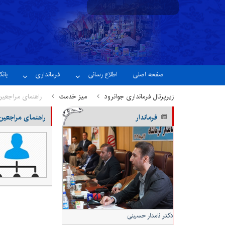
الخميس 23 صفر 1448
نسخه آزمایشی
صفحه اصلی
اطلاع رسانی
فرمانداری
بان
زیرپرتال فرمانداری جوانرود
میز خدمت
راهنمای مراجعین
فرماندار
راهنمای مراجعین
دکتر نامدار حسینی