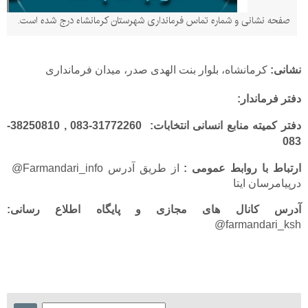
صفحه نشانی و شماره تماس فرمانداری شهرستان کرمانشاه درج شده است.
نشانی:
کرمانشاه، بلوار بنت الهدی صدر، میدان فرمانداری
دفتر فرماندار:
دفتر کمیته منابع انسانی انتخابات:
31772260-083 , 38250810-
083
ارتباط با روابط عمومی :
از طریق آدرس Farmandari_info@
درپیامرسان ایتا
آدرس کانال های مجازی و پایگاه اطلاع رسانی:
farmandari_ksh@