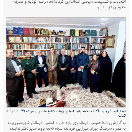
انتخابات و تقسیمات سیاسی استانداری کرمانشاه، مراسم تودیع و معارفه
معاونین فرماندار و...
دیدار فرماندار پاوه با کاک محمد رشید امینی، رزمنده دفاع مقدس و مولف ۳۱
۱۲ آذر ۱۴۰۴
کتاب
به گزارش روابط عمومی فرمانداری پاوه، فرزاد الماسی فرماندار شهرستان پاوه
به همراه سرهنگ بهرام میرزایی فرمانده سپاه ناحیه پاوه، مدیر دفتر نماینده