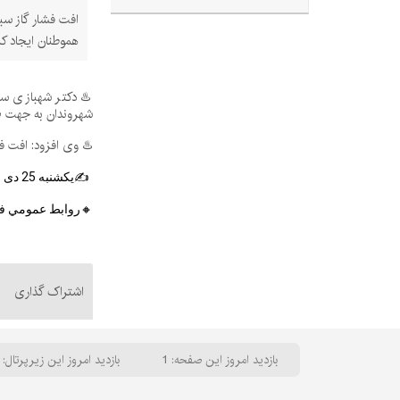
افت فشار گاز سب
هموطنان ایجاد ک
♨️ دکتر شهبازی سر
شهروندان به جهت ص
♨️ وی افزود: افت ف
✍یکشنبه 25
 دی ماه
🔸
روابط عمومي ف
اشتراک گذاری
بازدید امروز این صفحه: 1
بازدید امروز این زیرپرتال: 27