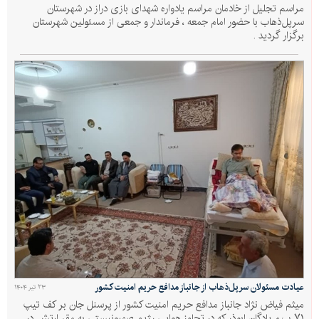
مراسم تجلیل از خادمان مراسم یادواره شهدای بازی دراز در شهرستان
سرپل‌ذهاب با حضور امام جمعه ، فرماندار و جمعی از مسئولین شهرستان
برگزار گردید .
عیادت مسئولان سرپل‌ذهاب از جانباز مدافع حریم امنیت کشور
۲۳ تیر ۱۴۰۴
میثم فیاض نژاد جانباز مدافع حریم امنیت کشور از پرسنل جان بر کف تیپ
۷۱ پ.م پادگان ابوذر که در تجاوز هوایی رژیم صهیونیستی به مقر ارتش در