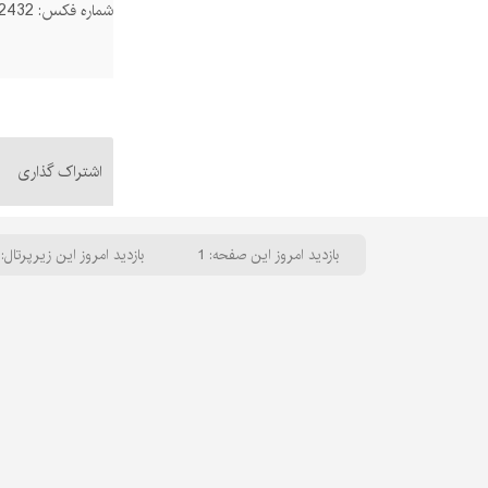
شماره فکس: 08342222432
اشتراک گذاری
بازدید امروز این صفحه: 1
بازدید امروز این زیرپرتال: 13