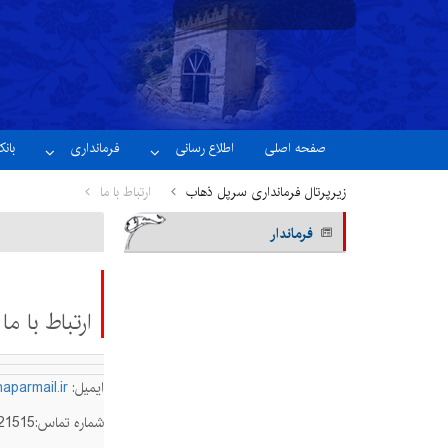
نسخه آزمایشی
صفحه اصلی
اطلاع رسانی
فرمانداری
بان
زیرپرتال فرمانداری سرپل ذهاب
ارتباط با ما
فرماندار
ارتباط با ما
ایمیل:
parmail.ir
شماره تماس:08342221515