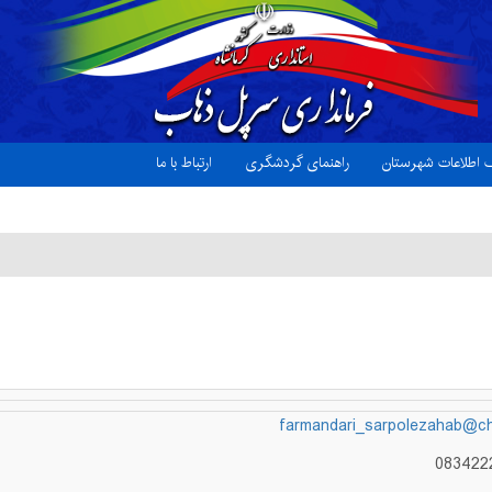
ک اطلاعات شهرستان
راهنمای گردشگری
ارتباط با ما
farmandari_sarpolezahab@cha