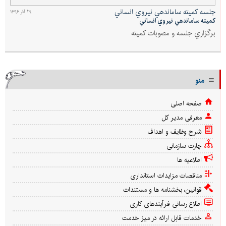
جلسه كميته ساماندهي نيروي انساني
۲۹ آذر ۱۳۹۶
كميته ساماندهي نيروي انساني
برگزاري جلسه و مصوبات كميته
منو
صفحه اصلی
معرفی مدیر کل
شرح وظایف و اهداف
چارت سازمانی
اطلاعیه ها
مناقصات مزایدات استانداری
قوانین، بخشنامه ها و مستندات
اطلاع رسانی فرآیندهای کاری
خدمات قابل ارائه در میز خدمت