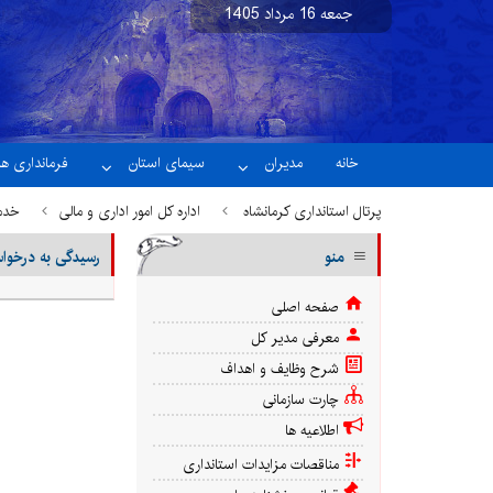
جمعه 16 مرداد 1405
نسخه آزمایشی
خانه
مدیران
سیمای استان
فرمانداری ها
پرتال استانداری کرمانشاه
اداره کل امور اداری و مالی
خدما
منو
رسیدگی به درخوا
رسیدگی به درخواست های فارغ التحصیلان دانشگاهی جهت جذب و پذی
صفحه اصلی
معرفی مدیر کل
شرح وظایف و اهداف
چارت سازمانی
اطلاعیه ها
مناقصات مزایدات استانداری