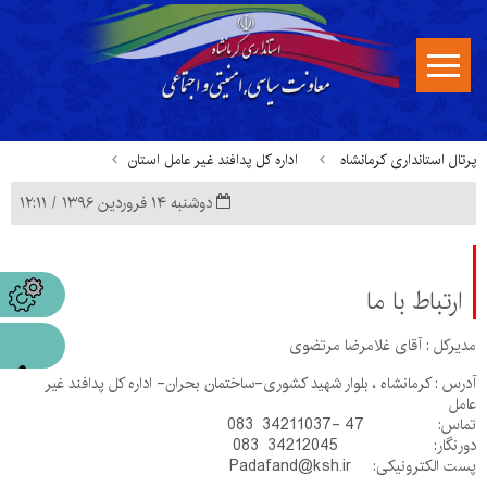
پرتال استانداری کرمانشاه
اداره کل پدافند غیر عامل استان
دوشنبه ۱۴ فروردین ۱۳۹۶ / ۱۲:۱۱
ارتباط با ما
ارتباط با ما
مدیرکل : آقای غلامرضا مرتضوی
آدرس : کرمانشاه ، بلوار شهید کشوری-ساختمان بحران- اداره کل پدافند غیر
عامل
تماس: 47 -34211037 083
دورنگار: 34212045 083
پست الکترونیکی: Padafand@ksh.ir