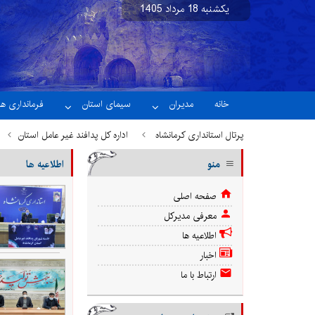
یکشنبه 18 مرداد 1405
نسخه آزمایشی
خانه
مدیران
سیمای استان
فرمانداری ها
پرتال استانداری کرمانشاه
اداره کل پدافند غیر عامل استان
منو
اطلاعیه ها
صفحه اصلی
معرفی مدیرکل
اطلاعیه ها
اخبار
ارتباط با ما