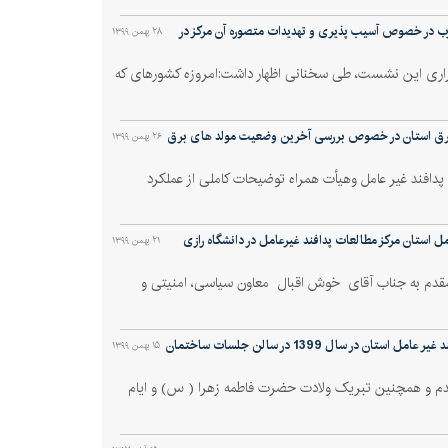
ب در خصوص آسیب پذیری و تهدیدات متصوره آن مرکز در
۲۸ بهمن ۱۳۹۹
رگزاری این نشست، طی سخنانی اظهار داشت:امروزه کشورهای که
 برق استان در خصوص بررسی آخرین وضعیت مولد های برق
۲۶ بهمن ۱۳۹۹
افند غیر عامل وهیأت همراه توضیحات کاملی از عملکرد
ل استان مرکز مطالعات پدافند غیرعامل در دانشگاه رازی
۲۱ بهمن ۱۳۹۹
رمقدم به جناب آقای خوش اقبال معاون سیاسی، امنیتی و
اولین گرد همایی مدیر کل پدافند غیر عامل استان با دبیران کار گروه های تخصصی پدافند غیر عامل استان در سال 1399 در سالن جلسات ساختمان
۱۵ بهمن ۱۳۹۹
قدم و همچنین تبریک ولادت حضرت فاطمه زهرا ( س) و ایام