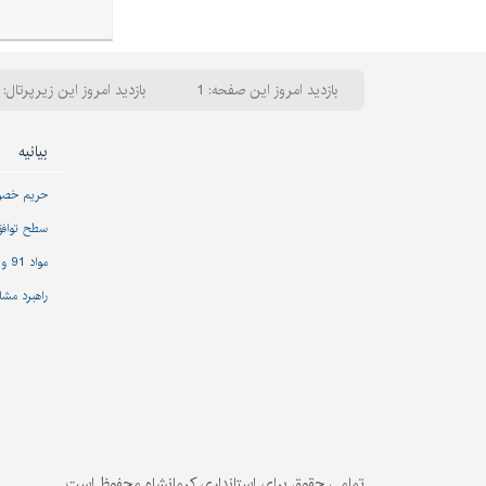
بازدید امروز این صفحه: 1
بازدید امروز این زیرپرتال: 22
بیانیه
حریم خص
سطح تواف
مواد 91 و 92 قانون مدیریت خدمات کشوری
راهبرد مشا
تمامی حقوق برای استانداری کرمانشاه محفوظ است.