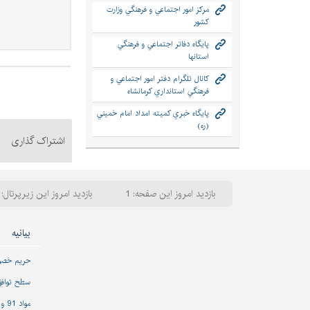
مركز امور اجتماعي و فرهنگي وزارت
كشور
پايگاه دفاتر اجتماعي و فرهنگي
استانها
كانال تلگرام دفتر امور اجتماعي و
فرهنگي استانداري كرمانشاه
پايگاه خبري كميته امداد امام خميني
(ره)
اشتراک گذاری
بازدید امروز این صفحه: 1
بازدید امروز این زیرپرتال: 23
بیانیه
حریم خص
سطح تواف
مواد 91 و 92 قانون مدیریت خدمات کشوری