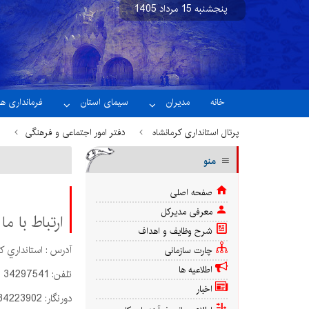
پنجشنبه 15 مرداد 1405
نسخه آزمایشی
خانه
مدیران
سیمای استان
فرمانداری ها
پرتال استانداری کرمانشاه
دفتر امور اجتماعی و فرهنگی
ا
منو
صفحه اصلی
معرفی مدیرکل
ارتباط با ما
شرح وظایف و اهداف
آدرس : استانداري ك
چارت سازمانی
اطلاعیه ها
تلفن: 34297541
اخبار
دورنگار: 34223902