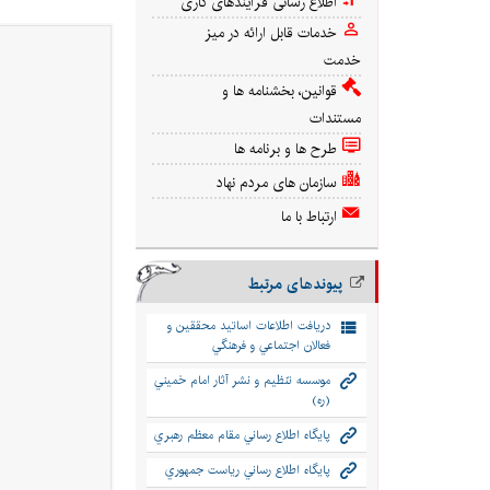
اطلاع رسانی فرآیندهای کاری
خدمات قابل ارائه در میز
خدمت
قوانین، بخشنامه ها و
مستندات
طرح ها و برنامه ها
سازمان های مردم نهاد
ارتباط با ما
پیوندهای مرتبط
دريافت اطلاعات اساتيد محققين و
فعالان اجتماعي و فرهنگي
موسسه تنظيم و نشر آثار امام خميني
(ره)
پايگاه اطلاع رساني مقام معظم رهبري
پايگاه اطلاع رساني رياست جمهوري