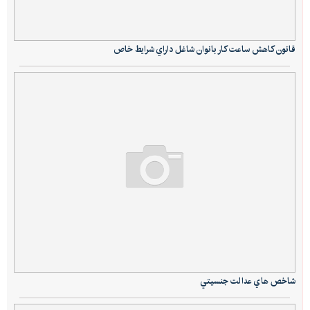
قانون كاهش ساعت كار بانوان شاغل داراي شرايط خاص
شاخص هاي عدالت جنسيتي