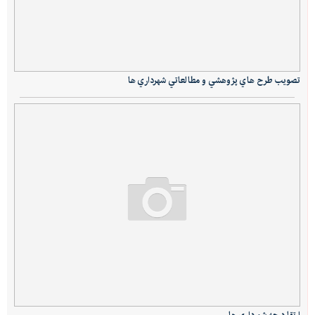
تصويب طرح هاي پژوهشي و مطالعاتي شهرداري ها