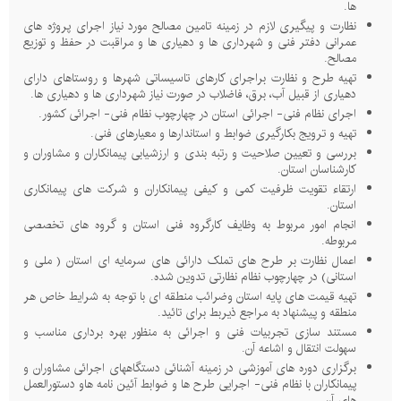
ها.
نظارت و پیگیری لازم در زمینه تامین مصالح مورد نیاز اجرای پروژه های
عمرانی دفتر فنی و شهرداری ها و دهیاری ها و مراقبت در حفظ و توزیع
مصالح.
تهیه طرح و نظارت براجرای کارهای تاسیساتی شهرها و روستاهای دارای
دهیاری از قبیل آب، برق، فاضلاب در صورت نیاز شهرداری ها و دهیاری ها.
اجرای نظام فنی- اجرائی استان در چهارچوب نظام فنی- اجرائی کشور.
تهیه و ترویج بکارگیری ضوابط و استاندارها و معیارهای فنی.
بررسی و تعیین صلاحیت و رتبه بندی و ارزشیابی پیمانکاران و مشاوران و
کارشناسان استان.
ارتقاء تقویت ظرفیت کمی و کیفی پیمانکاران و شرکت های پیمانکاری
استان.
انجام امور مربوط به وظایف کارگروه فنی استان و گروه های تخصصی
مربوطه.
اعمال نظارت بر طرح های تملک دارائی های سرمایه ای استان ( ملی و
استانی) در چهارچوب نظام نظارتی تدوین شده.
تهیه قیمت های پایه استان وضرائب منطقه ای با توجه به شرایط خاص هر
منطقه و پیشنهاد به مراجع ذیربط برای تائید.
مستند سازی تجربیات فنی و اجرائی به منظور بهره برداری مناسب و
سهولت انتقال و اشاعه آن.
برگزاری دوره های آموزشی در زمینه آشنائی دستگاههای اجرائی مشاوران و
پیمانکاران با نظام فنی- اجرایی طرح ها و ضوابط آئین نامه هاو دستورالعمل
های آن.