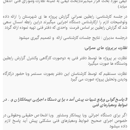
کیفی مورد بحث قرار میگیرند(بحث کیفی به کمیته نظارت وشورای فنی انتقال
میابد)
در جلسه کارشناسی: رابطین عمرانی گزارش پروژه ها ی شهرستان را ارائه داده
وتوضیحات لازم را ازکارشناس دستگاه اجرایی میگیرند دراین رابطه امسال سعی
شد که گزارش رابطین بر اساس فرمت
واحدی که دفتر فنی تهیه نموده ارائه گردد
درجلسه مدیران : نتایج جلسات کارشناسی ارائه
و تصمیم گیری میشود
نظارت بر پروژه های عمرانی:
نظارت بر پروژه ها توسط دفتر فنی به دوصورت کارگاهی وکنترل گزارش رابطین
ودستگاه ها صورت میگیرد
نظارت مستقیم که توسط کارشناسان این دفتر بصورت مستمر وبا حضور درکارگاه
ودیدن وتحلیل پروژه صورت می گیرد
3:پاسخ گوئی ورفع شبهات پیش آمده برای دستگاه اجرایی ؛پیمانکاران و.. در
ضوابط ومعیارهای فنی
اگر برای دستگاه اجرائی ویا پیمانکار ومشاور
ویا اشخاص حقیقی وحقوقی در
خصوص اجرای صحیح ضوایط ومعیارهای فنی مشکلی پیش آید پاسخ لازم
داده میشود