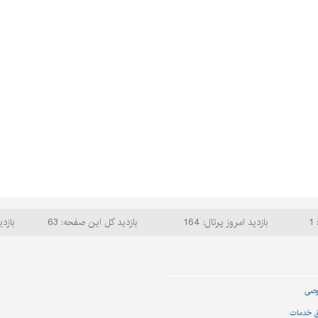
1
بازدید امروز پرتال: 164
بازدید کل این صفحه: 63
بازدی
وصی
ق خدمات