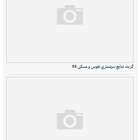
گزيده نتايج سرشماري نفوس و مسكن 95