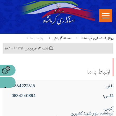
پرتال استانداری کرمانشاه
هسته گزینش
ارتباط با ما
شنبه ۱۲ فروردین ۱۳۹۶ / ۱۸:۴۰
ارتباط با ما
تلفن : 0834222315
فکس: 0834240894
آدرس:
کرمانشاه بلوار شهید کشوری