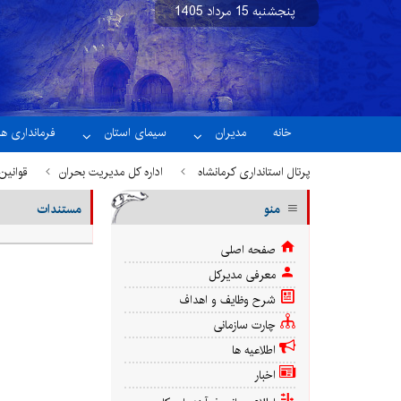
پنجشنبه 15 مرداد 1405
نسخه آزمایشی
خانه
مدیران
سیمای استان
فرمانداری ها
پرتال استانداری کرمانشاه
اداره کل مدیریت بحران
قوانین
منو
مستندات
صفحه اصلی
معرفی مدیرکل
شرح وظایف و اهداف
چارت سازمانی
اطلاعیه ها
اخبار