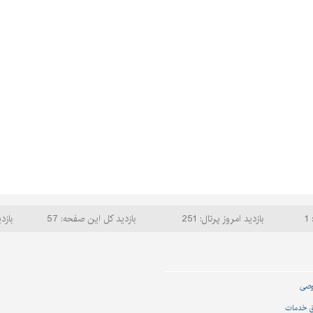
1
بازدید امروز پرتال: 251
بازدید کل این صفحه: 57
بازد
وصی
ق خدمات