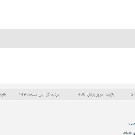
2
بازدید امروز پرتال: 486
بازدید کل این صفحه: 149
بازدی
وصی
ق خدمات