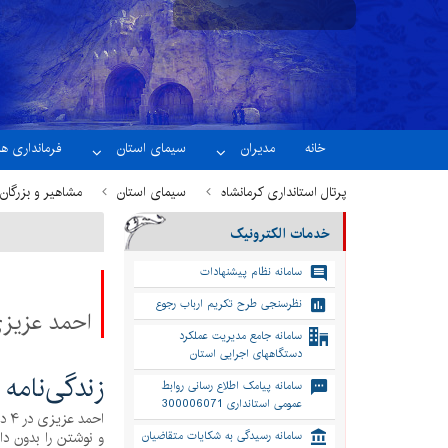
الجمعة 24 صفر 1448
نسخه آزمایشی
خانه
مدیران
سیمای استان
فرمانداری ها
پرتال استانداری کرمانشاه
سیمای استان
مشاهیر و بزرگان
خدمات الکترونیک
سامانه نظام پیشنهادات
نظرسنجی طرح تکریم ارباب رجوع
احمد عزیز
سامانه جامع مدیریت عملکرد
دستگاههای اجرایی استان
زندگی‌نامه
سامانه پیامک اطلاع رسانی روابط
عمومی استانداری 300006071
و نوشتن را بدون دا
سامانه رسیدگی به شکایات متقاضیان