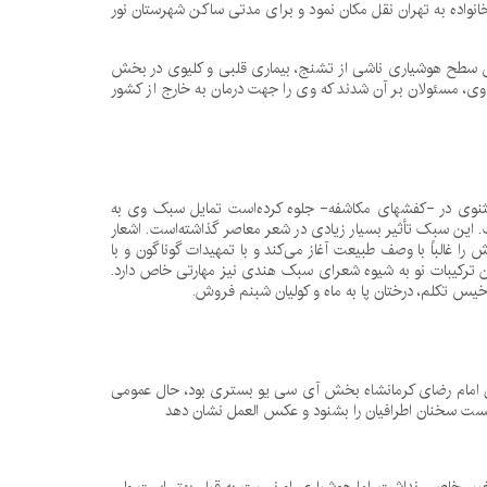
واده به تهران نقل مکان نمود و برای مدتی ساکن شهرستان نور
ی جوانی با مجله جوانان آغاز کرد. وی از پانزدهم اسفندماه ۱۳۸۶ بعلت کاهش سطح هوشیاری ناشی از تشنج، بیماری قلبی و کلیوی در بخش
ا وی، مسئولان بر آن شدند که وی را جهت درمان به خارج از کشور
ثنوی در -کفشهای مکاشفه- جلوه کرده‌است تمایل سبک وی به
 این سبک تأثیر بسیار زیادی در شعر معاصر گذاشته‌است. اشعار
ا غالباً با وصف طبیعت آغاز می‌کند و با تمهیدات گوناگون و با
ن ترکیبات نو به شیوه شعرای سبک هندی نیز مهارتی خاص دارد.
ب خیس تکلم، درختان پا به ماه و کولیان شبنم فروش.
یوی در حالت اغما در بیمارستان امام رضای کرمانشاه بخش آی سی یو بستری بود، حال عمومی
انست سخنان اطرافیان را بشنود و عکس العمل نشان دهد