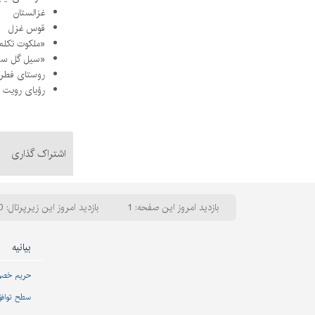
غزالستان
قوس غزل
«ملکوت تکلم
«سیل گل سرخ» 
روستای فطر
رؤیای رویت
اشتراک گذاری
بازدید امروز این صفحه: 1
بازدید امروز این زیرپرتال: 1170
بیانیه
حریم خص
سطح تواف