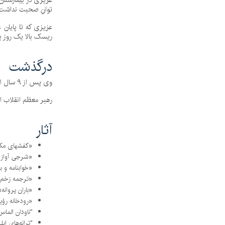
توانِ صحبت نداشت. 
ریسک بالا یک روز 
درگذشت
وی پس از ۹ سال اغما در بیمارستان امام رضا کرمانشاه و بدنبال انسداد روده، بعد از ظهر روز دوشنبه ۱۶ اسفندماه ۱۳۹۵ در ۵۸ سالگی درگذشت
رهبر معظم انقلاب اسلامی ایران، ۱۷ اسفند ۱۳۹۵ در پی
آثار
«کفشهای مکاشف
«شرجی آواز» ۶۸
«خوابنامه و باغ
«ترجمه زخم» ۷۰
«باران پروانه» ۷۱
«رودخانه رؤیا» ۱
"ناودان الماس
"ترانه‌های ایل