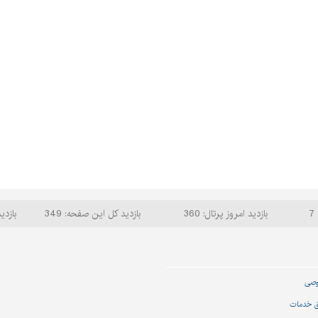
7
بازدید امروز پرتال: 360
بازدید کل این صفحه: 349
بازدید
وصی
ق خدمات