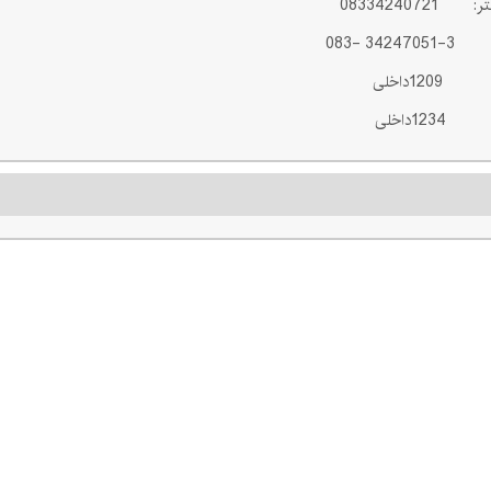
0833424072
3 -083
12داخلی
1داخلی