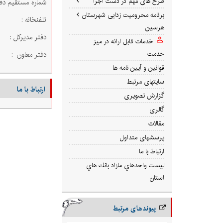
طرح های مهم در دست اجرا
شماره مستقیم دفتر: 1
برنامه محرومیت زدایی شهرستان
تلفنخانه : 3-4247051
هرسین
دفتر مدیرکل : 09
خدمات قابل ارائه در میز
خدمت
دفتر معاون : 234
قوانین و آیین نامه ها
سایتهای مرتبط
ارتباط با ما
گزارش تصویری
گالری
مقالات
پرسشهای متداول
ارتباط با ما
ليست واحدهاي مازاد بانك هاي
استان
پیوندهای مرتبط