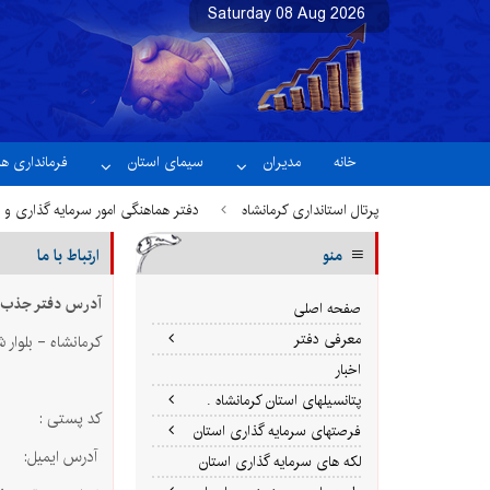
نسخه آزمایشی
خانه
مدیران
سیمای استان
فرمانداری ها
پرتال استانداری کرمانشاه
دفتر هماهنگی امور سرمایه گذاری و 
منو
ارتباط با ما
آدرس دفتر جذب و
صفحه اصلی
معرفی دفتر
کرمانشاه - بلوار 
اخبار
پتانسیلهای استان کرمانشاه .
کد پستی : 40721
فرصتهای سرمایه گذاری استان
آدرس ايميل: zari@ksh.ir
لکه های سرمایه گذاری استان