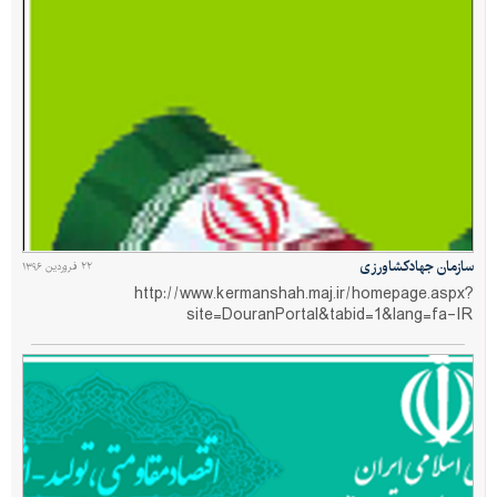
سازمان جهادکشاورزی
۲۲ فروردین ۱۳۹۶
http://www.kermanshah.maj.ir/homepage.aspx?
site=DouranPortal&tabid=1&lang=fa-IR