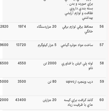
براي صورت و بدن .
بسته بندي داروي
نظافت و لوازم آرايشي
بهداشتي
56
محافظ برقي لوازم برقي
20 هزاردستگاه
1974
2820
خانگي
57
ساخت مواد موثره گياهي
5 هزار کيلوگرم
13720
19600
58
لوله پلي اتيلن با فناوري
2000 تن
4550
6500
نانو
59
درب وپنجره از
upvc
80 تن
3500
5000
60
كاغذ كرافت براي كيسه
20 هزارتن
43400
2000
هاي با ظرفيت زياد