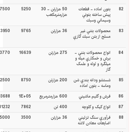
82
بتون اماده - قطعات
50 هزارتن - 30
5250
7500
پيش ساخته بتوني
هزارمترمکعب
وسيماني وسبك
83
محصولات بتني غير
36 هزارتن
9765
13950
مسلح از بتن سبك گازي
84
انواع محصولات بتني -
275 هزارتن
16639
3770
برش و خمكاري ميله و
ميلگرد و لوله و علمک
گاز
85
شستشو ودانه بندي شن
200 هزارتن
8750
12500
وماسه - بتون اماده
86
فرش و گليم ماشيني
600 هزارمترمربع
1E+05
93688
87
انواع کيک و کلوچه
400 تن
7862
11232
88
فرآوري سنگ تزئيني
36 هزارتن
3500
5000
اضايعات معادن لاشه