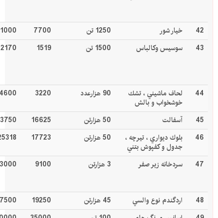
42
خيار شور
1250 تن
7700
11000
43
سوسيس وكالباس
1500 تن
1519
2170
44
لحاف ماشيني ، تشك
90 هزارعدد
3220
4600
خوشخواب و بالش
45
آسفالت
50 هزارتن
16625
23750
46
بلوك ديواري ، تيرچه ،
50 هزارتن
17723
25318
جدول و کفپوش بتني
47
سردخانه زير صفر
3 هزارتن
9100
13000
48
اردگندم نوع والسي
45 هزارتن
19250
7500