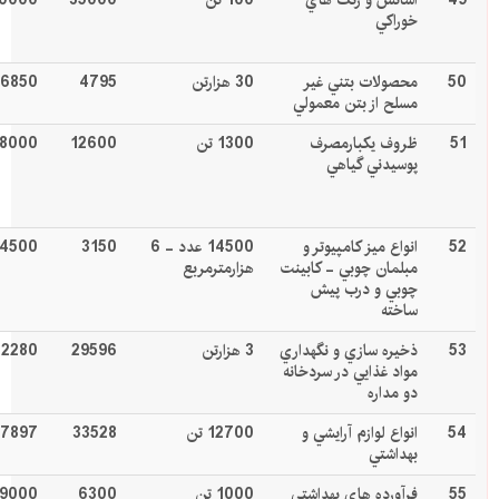
49
اسانس و رنگ هاي
100 تن
35000
0000
خوراکي
50
محصولات بتني غير
30 هزارتن
4795
6850
مسلح از بتن معمولي
51
ظروف يكبارمصرف
1300 تن
12600
18000
پوسيدني گياهي
52
انواع ميز كامپيوتر و
14500 عدد - 6
3150
4500
مبلمان چوبي - کابينت
هزارمترمربع
چوبي و درب پيش
ساخته
53
ذخيره سازي و نگهداري
3 هزارتن
29596
42280
مواد غذايي در سردخانه
دو مداره
54
انواع لوازم آرايشي و
12700 تن
33528
7897
بهداشتي
55
فرآورده هاي بهداشتي
1000 تن
6300
9000