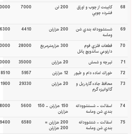
68
كابينت از چوب و اوراق
200 تن
7000
0000
فشرده چوبي
69
شستشوودانه بندي شن
200 هزارتن
4410
6300
وماسه
70
قطعات فلزي فوم
300 هزارمترمربع
28000
0000
دارنوعي ساندويچ پانل
71
تيرچه و شمش
20 هزارتن
35000
0000
72
خوراك اماده دام و طيور
12 هزارتن
5957
8510
73
محافظ جاده گاردريل و
20 هزارتن
29330
41900
گالوانيزه گرم
74
اسفالت - شستشوودانه
150 هزارتن - 150
5600
8000
بندي شن وماسه
هزارتن
75
اسفالت - شتشوودانه
200 هزارتن =
6580
9400
بندي شن وماسه
200 هزارتن