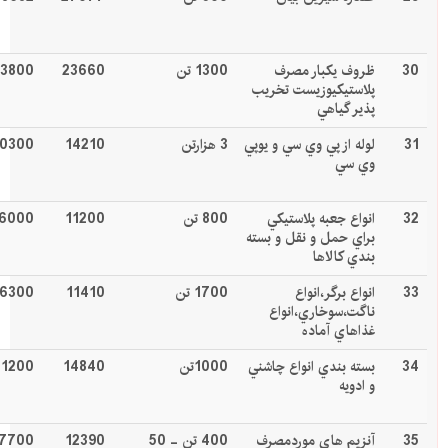
30
ظروف يكبار مصرف
1300 تن
23660
33800
پلاستيكيوزيست تخريب
پذير گياهي
31
لوله از پي وي سي و يوپي
3 هزارتن
14210
0300
وي سي
32
انواع جعبه پلاستيكي
800 تن
11200
6000
براي حمل و نقل و بسته
بندي كالاها
33
انواع برگر،انواع
1700 تن
11410
16300
ناگت،سوخاري،انواع
غذاهاي آماده
34
بسته بندي انواع چاشني
1000تن
14840
21200
و ادويه
35
آنزيم هاي موردمصرف
400 تن - 50
12390
7700