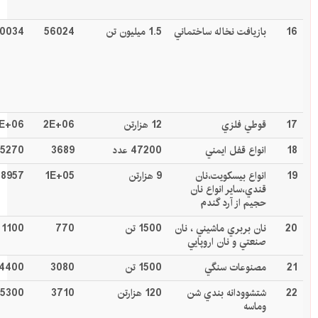
16
بازيافت نخاله ساختماني
1.5
ميليون
تن
56024
0034
17
قوطي فلزي
12 هزارتن
2E+06
E+06
18
انواع قفل ايمني
47200 عدد
3689
5270
19
انواع بيسكويت،نان
9 هزارتن
1E+05
78957
قندي،ساير انواع نان
حجيم از آرد گندم
20
نان بربري ماشيني ، نان
1500 تن
770
1100
صنعتي و نان اروپايي
21
مصنوعات سنگي
1500 تن
3080
4400
22
شتشوودانه بندي شن
120 هزارتن
3710
5300
وماسه