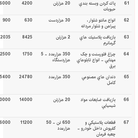
61
پاك كردن وبسته بندي
20 هزارتن
4200
6000
حبوبات
62
انواع مانتو شلوار ،
30 هزاردست
630
900
پيراهن و شلوار مردانه
63
بازيافت پلاستيك هاي
2 هزارتن
8425
12035
گرمانرم
64
چراغ فلورسنت و چک
350 هزارعدد - 5
1750
2500
مهتابي - انواع تابلوهاي
هزاردستگاه
برق
65
دندان هاي مصنوعي
350 هزارعدد
24780
5400
كامل
66
بازيافت ضايعات مواد
20 هزارتن
14000
0000
شيميايي
67
قطعات پلاستيكي و
650 تن - 50
11200
6000
کفپوش داخل خودرو -
هزارعدد
چعبه فرمان