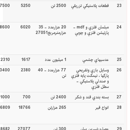
23
قطعات پلاستيكي تزريقي
2500 تن
5250
7500
24
مبلمان فلزي و
mdf
-
20 هزارعدد - 35
6020
8600
پارتيشن فلزي و چوبي
هزارمترمربع27051
25
عدسيهاي چشمي
1 ميليون عدد
1617
2310
26
وسايل بازي وتفريحي
77 هزارعدد - 40
2380
3400
پاركها ، نيمکت پايه فلزي
تن
و صندلي پلاستيکي -
سطل فلزي
27
بسته بندي قند و شکر
2400 تن
700
1000
28
انواع قير
265 هزارتن
18766
26809
29
عصاره شيرين بيان
300 تن
27077
38682