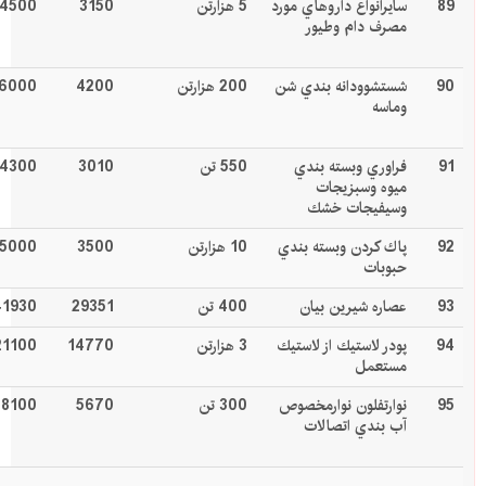
89
سايرانواع داروهاي مورد
5 هزارتن
3150
4500
مصرف دام وطيور
90
شستشوودانه بندي شن
200 هزارتن
4200
6000
وماسه
91
فراوري وبسته بندي
550 تن
3010
4300
ميوه وسبزيجات
وسيفيجات خشك
92
پاك كردن وبسته بندي
10 هزارتن
3500
5000
حبوبات
93
عصاره شيرين بيان
400 تن
29351
41930
94
پودر لاستيك از لاستيك
3 هزارتن
14770
21100
مستعمل
95
نوارتفلون نوارمخصوص
300 تن
5670
8100
آب بندي اتصالات