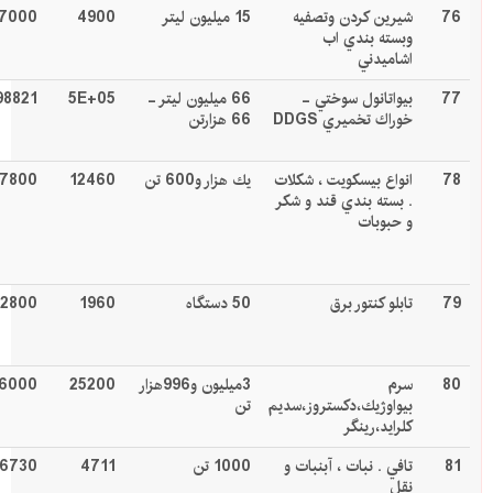
76
شيرين كردن وتصفيه
15 ميليون ليتر
4900
7000
وبسته بندي اب
اشاميدني
77
بيواتانول سوختي -
66 ميليون ليتر -
5E+05
98821
خوراك تخميري
DDGS
66 هزارتن
78
انواع بيسکويت ، شکلات
يك هزار و600 تن
12460
17800
. بسته بندي قند و شکر
و حبوبات
79
تابلو كنتور برق
50 دستگاه
1960
2800
80
سرم
3ميليون و996هزار
25200
6000
بيواوژيك،دكستروز،سديم
تن
كلرايد،رينگر
81
تافي . نبات ، آبنبات و
1000 تن
4711
6730
نقل