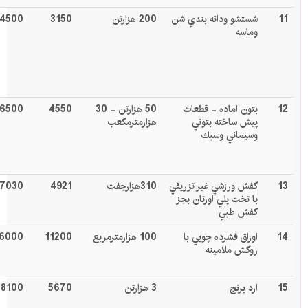
11
شستشو ودانه بندي شن
200 هزارتن
3150
4500
وماسه
12
بتون اماده - قطعات
50 هزارتن - 30
4550
6500
پيش ساخته بتوني
هزارمترمکعب
وسيماني وسبك
13
كفش ورزشي غير تزريقي
310هزارجفت
4921
7030
با تخت پلي اورتان بجز
کفش طبي
14
اوراق فشرده چوبي با
100 هزارمترمربع
11200
6000
روكش ملامينه
15
ارد برنج
3 هزارتن
5670
8100