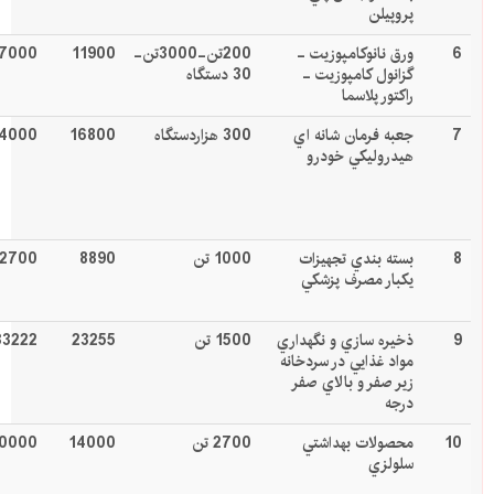
پروپيلن
6
ورق نانوکامپوزيت -
200تن-3000تن-
11900
7000
گزانول کامپوزيت -
30 دستگاه
راکتور پلاسما
7
جعبه فرمان شانه اي
300 هزاردستگاه
16800
4000
هيدروليكي خودرو
8
بسته بندي تجهيزات
1000 تن
8890
12700
يكبار مصرف پزشكي
9
ذخيره سازي و نگهداري
1500 تن
23255
33222
مواد غذايي در سردخانه
زير صفر و بالاي صفر
درجه
10
محصولات بهداشتي
2700 تن
14000
0000
سلولزي