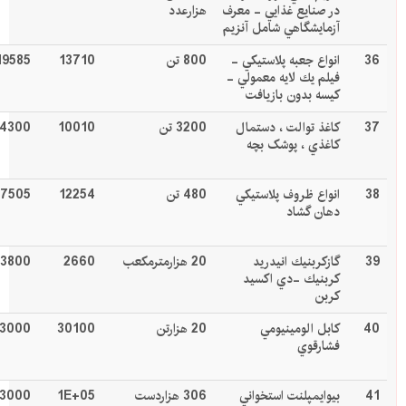
در صنايع غذايي - معرف
هزارعدد
آزمايشگاهي شامل آنزيم
36
انواع جعبه پلاستيكي -
800 تن
13710
19585
فيلم يك لايه معمولي -
كيسه بدون بازيافت
37
كاغذ توالت ، دستمال
3200 تن
10010
14300
کاغذي ، پوشک بچه
38
انواع ظروف پلاستيكي
480 تن
12254
17505
دهان گشاد
39
گازكربنيك انيدريد
20 هزارمترمکعب
2660
3800
كربنيك -دي اكسيد
كربن
40
كابل الومينيومي
20 هزارتن
30100
3000
فشارقوي
41
بيوايمپلنت استخواني
306 هزاردست
1E+05
53000