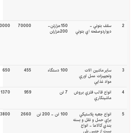
2
سقف بتوني -
150هزارتن-
70000
0000
ديواردوصفحه اي بتوني
200هزارتن
3
ساير ماشين الات
100 دستگاه
455
650
وتجهيزات عمل اوري
مواد غذايي
4
انواع قالب فلزي بروش
7 تن
959
1370
ماشينكاري
5
انواع جعبه پلاستيكي
100 تن - 200 تن
2660
3800
براي حمل و نقل و بسته
بندي كالاها - انواع
بست از جنس پلي