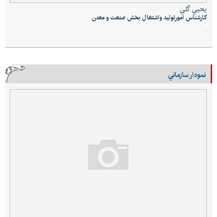
يحيي گلي
کارشناس امورتولید واشتغال بخش صنعت و معدن
.
نمودار سازماني