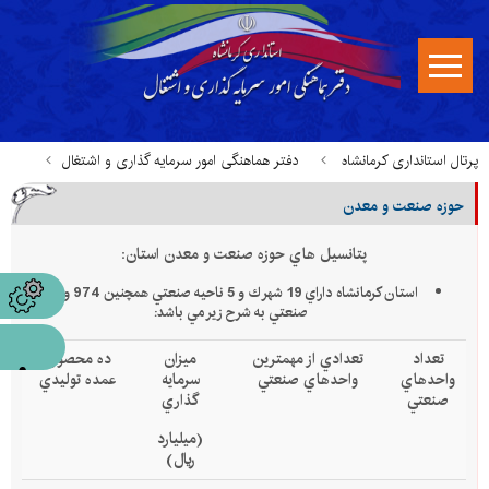
پرتال استانداری کرمانشاه
دفتر هماهنگی امور سرمایه گذاری و اشتغال
حوزه صنعت و معدن
پتانسیلهای استان
حوزه صنعت و معدن
پتانسيل هاي حوزه صنعت و معدن استان:
استان كرمانشاه داراي 19 شهرك و 5 ناحيه صنعتي همچنين 974 واحد
صنعتي به شرح زير مي باشد:
تعداد
تعدادي از مهمترين
ميزان
ده محصول
واحدهاي
واحدهاي صنعتي
سرمايه
عمده توليدي
صنعتي
گذاري
(ميليارد
ريال)