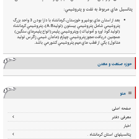
پتانسيل هاي مربوط به نفت و پتروشيمي:
بعد از
استان هاي
بوشهر و
خوزستان
، كرمانشاه با دارا بودن 3 واحد بزرگ
پتروشيمي شامل پتروشيمي بيستون (توليد
A.B
)، پتروشيمي كرمانشاه
(توليد كود اوره و
آمو
نياك) وپتروشيمي پلي
مر(انواع پليمرهاي سنگين)
همچنين دريافت مجوز پتروشيمي چهارم (ماهان شيمي زاگرس توليد
متانول) يكي از قطب هاي مهم پتروشيمي كشور مي باشد.
حوزه صنعت و معدن
منو
صفحه اصلی
معرفی دفتر
اخبار
پتانسیلهای استان کرمانشاه .