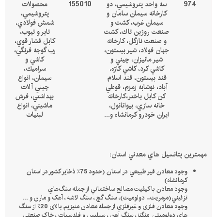
974
سه واحد پتروشيمي، دو
155010
محصولات
كارخانه سيمان سامان و
پتروشيمي،
سيمان غرب، كشت و
شمش فولادي،
صنعت روژين تاك، كشت
تاير و تيوب،
و صنعت نازگل، كارخانه
كابل فشار قوي،
جهان فولاد، شير بيستون،
رب گوجه فرنگي،
شير مانيزان، چيني و
كاشي و
كاشي كرد، كاشي كاژه،
سراميك،
قند بيستون، قند اسلام
سيمان، انواع
آباد، نوشابه زمزم، قوطي
چيني آلات
كن كابل باختر،كارخانه
بهداشتي، فرش
خانه سازي، بيواتانول،
ماشيني، انواع
ايران خودرو كرمانشاه و...
لبنيات
مهمترين پتانسيل هاي معدني استان:
وجود معادن قير طبيعي در استان (حدود 75
٪
ذخایر کشور در استان
کرمانشاه)
وجود معادن با كيفيت مصالح ساختماني
از جمله
سنگ‌هاي
تزئيني
(مرمريت- دولوميت)
،
سنگ گچ ، سنگ لاشه ، آهک و مارن و ...
وجود معادن فلزی و غیرفلزی از جمله معادن منیزیم بالای 20
٪
از سنگ
های دولومیتی منگنز، سنگ آهن ، سیلیس و فلدسپات ، خاک صنعتی