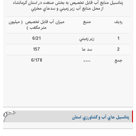
پتانسيل منابع آب قابل تخصيص به بخش صنعت در استان كرمانشاه
از محل منابع آب زير زميني و سدهاي مخزني
رديف
منبع
ميزان آب قابل تخصيص ( ميليون
متر مكعب )
1
زير زميني
6/21
2
سد ها
157
جمع
---
6/178
پتانسيل هاي آب و كشاورزي استان