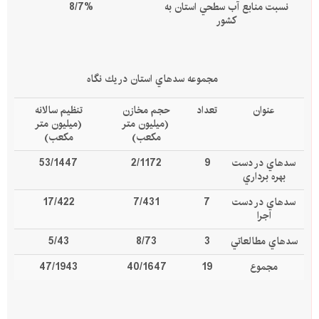
نسبت منابع آب سطحي استان به
8/7%
كشور
مجموعه سدهاي استان در يك نگاه
عنوان
تعداد
حجم مخازن
تنظيم سالانه
(ميليون متر
(ميليون متر
مكعب)
مكعب)
سدهاي در دست
9
2/1172
53/1447
بهره برداري
سدهاي در دست
7
7/431
17/422
اجرا
سدهاي مطالعاتي
3
8/73
5/43
مجموع
19
40/1647
47/1943