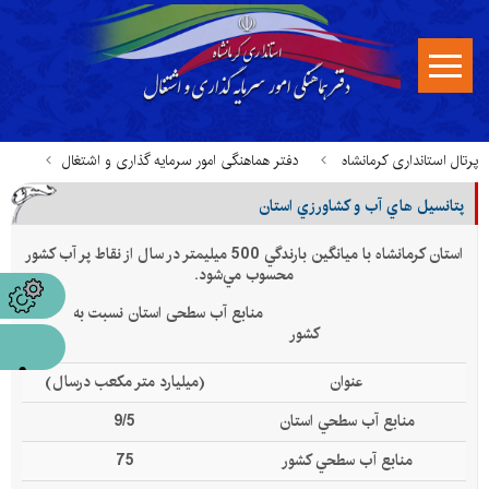
پرتال استانداری کرمانشاه
دفتر هماهنگی امور سرمایه گذاری و اشتغال
پتانسيل هاي آب و كشاورزي استان
پتانسیلهای استان
پتانسيل هاي آب و كشاورزي استان
استان كرمانشاه با ميانگين بارندگي 500 ميليمتر در سال از نقاط پر آب كشور
محسوب مي‌شود.
منابع آب سطحی استان نسبت به
کشور
عنوان
(ميليارد متر مكعب درسال)
منابع آب سطحي استان
9/5
منابع آب سطحي كشور
75